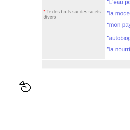
"L'eau p
*
Textes brefs sur des sujets
"la mode 
divers
"mon pay
"autobio
"la nourr